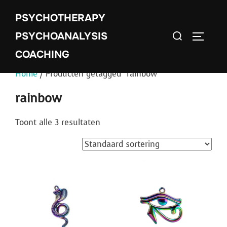
Ga
PSYCHOTHERAPY
naar
Zoek
de
PSYCHOANALYSIS
TOGGLE 
naar:
inhoud
COACHING
Home
/ Producten getagged “rainbow”
rainbow
Toont alle 3 resultaten