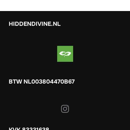
HIDDENDIVINE.NL
BTW NL003804470B67
Instagram
KVK 83331638