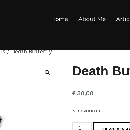
Home
About Me
Artic
ls
/ Death Butterfly
Death But
€
30,00
5 op voorraad
Death
TOEVOEGEN A