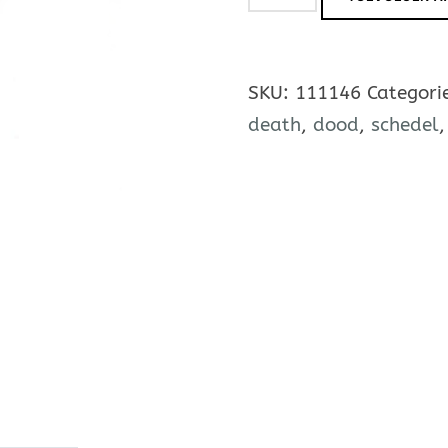
Butterfly
aantal
SKU:
111146
Categori
death
,
dood
,
schedel