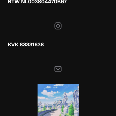
BTW NL003804470B67
Instagram
KVK 83331638
E-mail