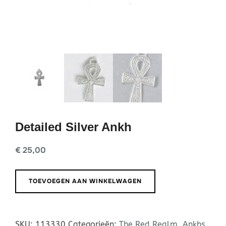
Detailed Silver Ankh
€
25,00
Detailed
TOEVOEGEN AAN WINKELWAGEN
Silver
Ankh
aantal
SKU:
113330
Categorieën:
The Red Realm
,
Ankhs