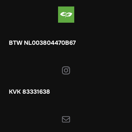
BTW NL003804470B67
Instagram
KVK 83331638
E-mail