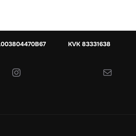
003804470B67
KVK 83331638
Instagram
E-mail