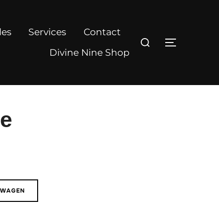
les
Services
Contact
Zoek
TOGGLE Z
naar:
Divine Nine Shop
le
LWAGEN