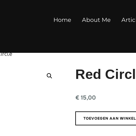
Home
About Me
Artic
ircle
Red Circ
€
15,00
Red
TOEVOEGEN AAN WINKE
Circle
aantal