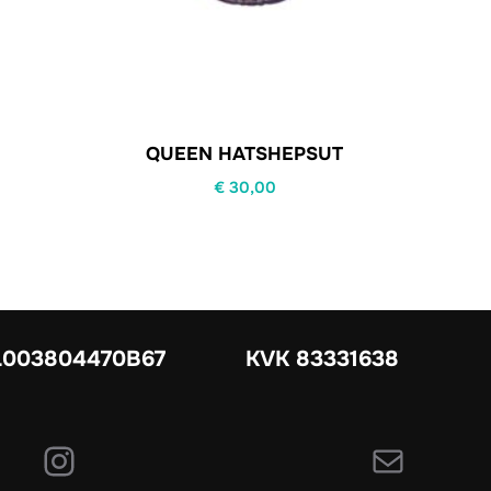
QUEEN HATSHEPSUT
€
30,00
003804470B67
KVK 83331638
Instagram
E-mail