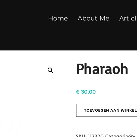
Home
About Me
Artic
Pharaoh
€
30,00
Pharaoh
TOEVOEGEN AAN WINKE
aantal
SKU:
113320
Categorieën: