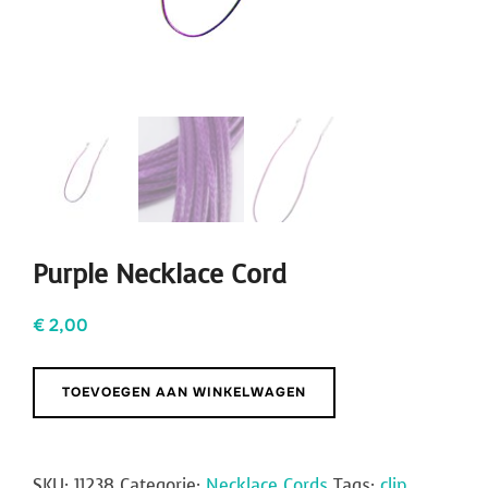
Purple Necklace Cord
€
2,00
Purple
TOEVOEGEN AAN WINKELWAGEN
Necklace
Cord
aantal
SKU:
11238
Categorie:
Necklace Cords
Tags:
clip
,